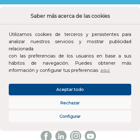
Saber más acerca de las cookies
Utilizamos cookies de terceros y persistentes para
CONÓCENOS
analizar nuestros servicios y mostrar publicidad
relacionada
ESPECIALISTAS EN
con las preferencias de los usuarios en base a sus
hábitos de navegación. Puedes obtener más
información y configurar tus preferencias
aquí.
ATENCIÓN AL CLIENTE
PEDIDOS ONLINE
Aceptar todo
+34 93 700 62 32
info@gruponovelec.com
Rechazar
Configurar
SÍGUENOS
Facebook
Linkedin
Instagram
Youtube