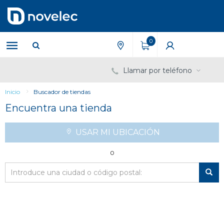
Saltar
Saltar
al
al
contenido
menú
de
0
navegación
Llamar por teléfono
Inicio
Buscador de tiendas
Encuentra una tienda
USAR MI UBICACIÓN
o
Código
postal
/
Ciudad
*