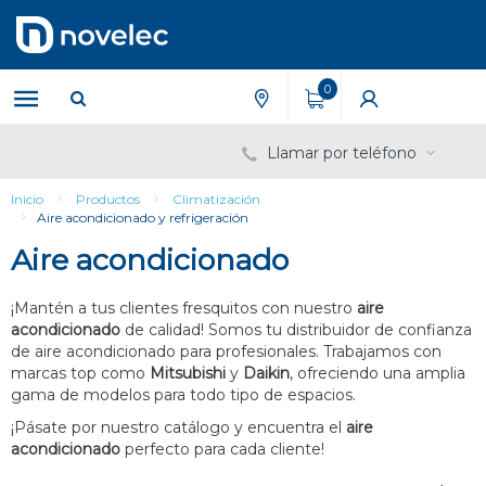
Saltar
Saltar
al
al
contenido
menú
de
0
navegación
Llamar por teléfono
Inicio
Productos
Climatización
Aire acondicionado y refrigeración
Aire acondicionado
¡Mantén a tus clientes fresquitos con nuestro
aire
acondicionado
de calidad! Somos tu distribuidor de confianza
de aire acondicionado para profesionales. Trabajamos con
marcas top como
Mitsubishi
y
Daikin
, ofreciendo una amplia
gama de modelos para todo tipo de espacios.
¡Pásate por nuestro catálogo y encuentra el
aire
acondicionado
perfecto para cada cliente!