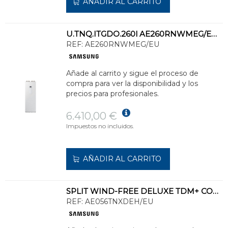
AÑADIR AL CARRITO
U.TNQ.ITGDO.260l AE260RNWMEG/EU GPO.HDCO.MONO P/SISTEMAS EHS MONO Hta 16,0kW
REF:
AE260RNWMEG/EU
Añade al carrito y sigue el proceso de
compra para ver la disponibilidad y los
precios para profesionales.
6.410,00 €
Impuestos no incluidos.
AÑADIR AL CARRITO
SPLIT WIND-FREE DELUXE TDM+ CON CAPACIDAD EN FRIO DE 5,6KW Y EN CALOR DE 6,3KW
REF:
AE056TNXDEH/EU