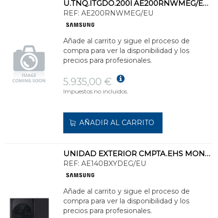
U.TNQ.ITGDO.200l AE200RNWMEG/EU GPO.HDCO.MONO P/SISTEMAS EHS MONO Hta 16,0kW
REF:
AE200RNWMEG/EU
Añade al carrito y sigue el proceso de
compra para ver la disponibilidad y los
precios para profesionales.
5.935,00 €
Impuestos no incluidos.
AÑADIR AL CARRITO
UNIDAD EXTERIOR CMPTA.EHS MONO HT LN P/REFRIGERANTE R32 CAPCD.CAL.14,0kW MONO
REF:
AE140BXYDEG/EU
Añade al carrito y sigue el proceso de
compra para ver la disponibilidad y los
precios para profesionales.