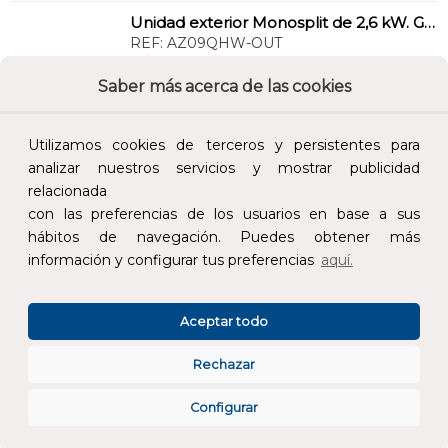
Unidad exterior Monosplit de 2,6 kW. Gas R32 y alta eficiencia.
REF:
AZ09QHW-OUT
Saber más acerca de las cookies
Añade al carrito y sigue el proceso de
compra para ver la disponibilidad y los
precios para profesionales.
Utilizamos cookies de terceros y persistentes para
analizar nuestros servicios y mostrar publicidad
366,00 €
relacionada
Impuestos no incluidos.
con las preferencias de los usuarios en base a sus
hábitos de navegación. Puedes obtener más
información y configurar tus preferencias
aquí.
AÑADIR AL CARRITO
Aceptar todo
Unidad exterior para conductos de 7,1 kW. Rendimiento A++.
REF:
AZ1U71
Rechazar
Añade al carrito y sigue el proceso de
Configurar
compra para ver la disponibilidad y los