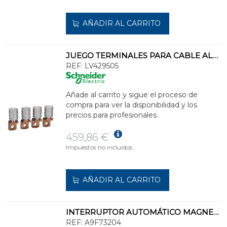
AÑADIR AL CARRITO
JUEGO TERMINALES PARA CABLE ALUMINIO 150mm² + SEPARADOR DE FASE (4u)
REF:
LV429505
Añade al carrito y sigue el proceso de
compra para ver la disponibilidad y los
precios para profesionales.
459,86 €
Impuestos no incluidos.
AÑADIR AL CARRITO
INTERRUPTOR AUTOMÁTICO MAGNETOTÉRMICO iC60N 2P 4A CURVA-B
REF:
A9F73204