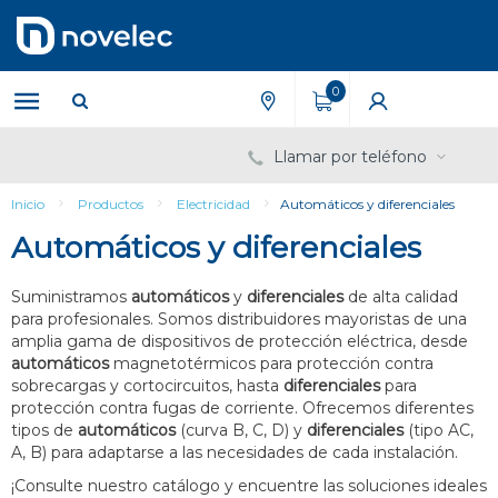
Saltar
Saltar
al
al
contenido
menú
de
0
navegación
Llamar por teléfono
Inicio
Productos
Electricidad
Automáticos y diferenciales
Automáticos y diferenciales
Suministramos
automáticos
y
diferenciales
de alta calidad
para profesionales. Somos distribuidores mayoristas de una
amplia gama de dispositivos de protección eléctrica, desde
automáticos
magnetotérmicos para protección contra
sobrecargas y cortocircuitos, hasta
diferenciales
para
protección contra fugas de corriente. Ofrecemos diferentes
tipos de
automáticos
(curva B, C, D) y
diferenciales
(tipo AC,
A, B) para adaptarse a las necesidades de cada instalación.
¡Consulte nuestro catálogo y encuentre las soluciones ideales