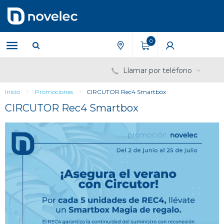
Saltar
Saltar
al
al
contenido
menú
de
0
navegación
Llamar por teléfono
Inicio
Promociones
CIRCUTOR Rec4 Smartbox
CIRCUTOR Rec4 Smartbox