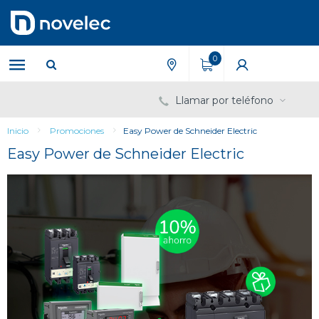
Saltar
Saltar
al
al
contenido
menú
de
0
navegación
Llamar por teléfono
Inicio
Promociones
Easy Power de Schneider Electric
Easy Power de Schneider Electric