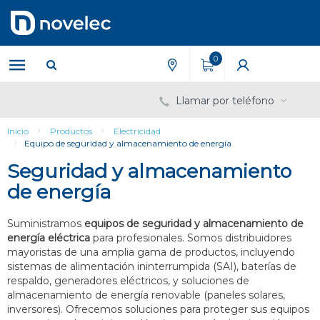
Saltar
Saltar
al
al
contenido
menú
de
0
navegación
Llamar por teléfono
Inicio
Productos
Electricidad
Equipo de seguridad y almacenamiento de energía
Seguridad y almacenamiento
de energía
Suministramos
equipos de seguridad y almacenamiento de
energía eléctrica
para profesionales. Somos distribuidores
mayoristas de una amplia gama de productos, incluyendo
sistemas de alimentación ininterrumpida (SAI), baterías de
respaldo, generadores eléctricos, y soluciones de
almacenamiento de energía renovable (paneles solares,
inversores). Ofrecemos soluciones para proteger sus equipos