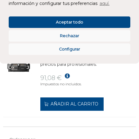
información y configurar tus preferencias
aquí.
AÑADIR AL CARRITO
Aceptar todo
PERSIANA SIMON 100 127-230V CON TORNILLO
REF:
10001358-039
Rechazar
Configurar
Añade al carrito y sigue el proceso de
compra para ver la disponibilidad y los
precios para profesionales.
91,08 €
Impuestos no incluidos.
AÑADIR AL CARRITO