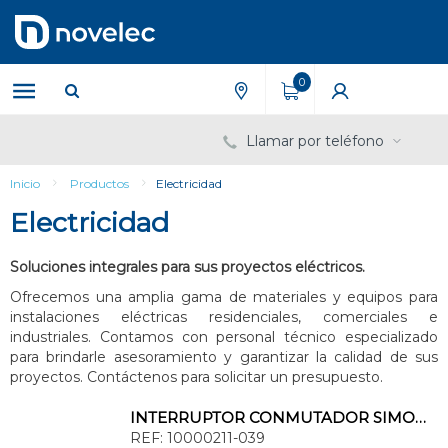
Saltar
Saltar
al
al
contenido
menú
de
0
navegación
Llamar por teléfono
Inicio
Productos
Electricidad
Electricidad
Soluciones integrales para sus proyectos eléctricos.
Ofrecemos una amplia gama de materiales y equipos para
instalaciones eléctricas residenciales, comerciales e
industriales. Contamos con personal técnico especializado
para brindarle asesoramiento y garantizar la calidad de sus
proyectos. Contáctenos para solicitar un presupuesto.
INTERRUPTOR CONMUTADOR SIMON 100 PULSANTE 16AX
REF:
10000211-039