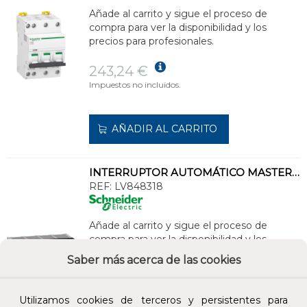
Añade al carrito y sigue el proceso de
compra para ver la disponibilidad y los
precios para profesionales.
243,24 €
Impuestos no incluidos.
AÑADIR AL CARRITO
INTERRUPTOR AUTOMÁTICO MASTERPACT MTZ2 32H2 4P EXTRAÍBLE SIN MICROLOGIC
REF:
LV848318
Añade al carrito y sigue el proceso de
compra para ver la disponibilidad y los
precios para profesionales.
Saber más acerca de las cookies
60.318,14 €
Impuestos no incluidos.
Utilizamos cookies de terceros y persistentes para