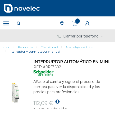
Saltar
Saltar
al
al
contenido
menú
de
0
navegación
Llamar por teléfono
Inicio
Productos
Electricidad
Aparellaje eléctrico
Interruptor y conmutador manual
INTERRUPTOR AUTOMÁTICO EN MINIATURA ACTI 9 IC40F 1PN C 2A 6000A/6kAI
REF:
A9P53602
Añade al carrito y sigue el proceso de
compra para ver la disponibilidad y los
precios para profesionales.
112,09 €
Impuestos no incluidos.