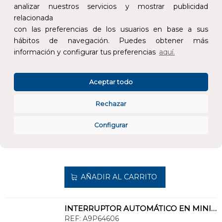
analizar nuestros servicios y mostrar publicidad
relacionada
AÑADIR AL CARRITO
con las preferencias de los usuarios en base a sus
hábitos de navegación. Puedes obtener más
información y configurar tus preferencias
aquí.
INTERRUPTOR AUTOMÁTICO EN MINIATURA ACTI 9 IC40N 1PN D 10A 6000A/10kA
REF:
A9P64610
Aceptar todo
Añade al carrito y sigue el proceso de
compra para ver la disponibilidad y los
Rechazar
precios para profesionales.
Configurar
235,68 €
Impuestos no incluidos.
AÑADIR AL CARRITO
INTERRUPTOR AUTOMÁTICO EN MINIATURA ACTI 9 IC40N 1PN D 6A 6000A/10kA
REF:
A9P64606