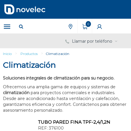
Saltar
Saltar
al
al
contenido
menú
de
0
navegación
Llamar por teléfono
Inicio
Productos
Climatización
Climatización
Soluciones integrales de climatización para su negocio.
Ofrecemos una amplia gama de equipos y sistemas de
climatización
para proyectos comerciales e industriales.
Desde aire acondicionado hasta ventilación y calefacción,
garantizamos eficiencia y confort. Contáctenos para obtener
asesoramiento personalizado.
TUBO PARED FINA TPF-2,4/1,2N
REF:
376100