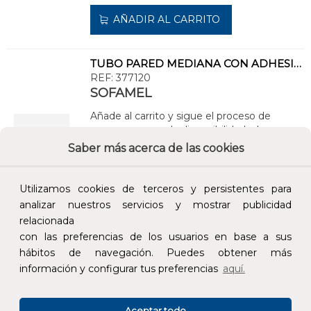
AÑADIR AL CARRITO
TUBO PARED MEDIANA CON ADHESIVO TPMA-34/7
REF:
377120
SOFAMEL
Añade al carrito y sigue el proceso de
compra para ver la disponibilidad y los
precios para profesionales.
Saber más acerca de las cookies
14,33 €
Utilizamos cookies de terceros y persistentes para
Impuestos no incluidos.
analizar nuestros servicios y mostrar publicidad
relacionada
AÑADIR AL CARRITO
con las preferencias de los usuarios en base a sus
hábitos de navegación. Puedes obtener más
información y configurar tus preferencias
aquí.
TUBO PARED MEDIANA CON ADHESIVO TPMA-56/16
REF:
377140
SOFAMEL
Aceptar todo