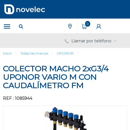
Saltar
Saltar
al
al
contenido
menú
de
0
navegación
Llamar por teléfono
Inicio
Todas las marcas
UPONOR
COLECTOR MACHO 2xG3/4
UPONOR VARIO M CON
CAUDALÍMETRO FM
REF : 1085944