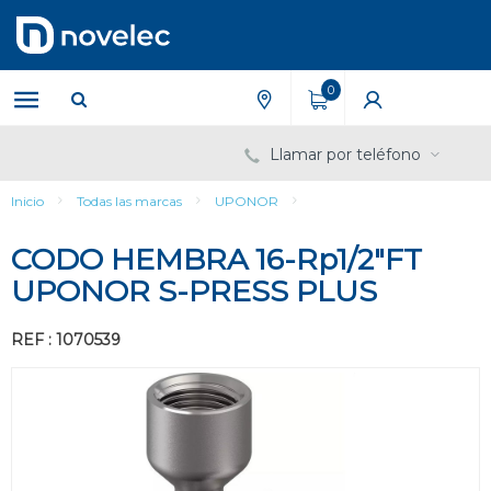
Saltar
Saltar
al
al
contenido
menú
de
0
navegación
Llamar por teléfono
Inicio
Todas las marcas
UPONOR
CODO HEMBRA 16-Rp1/2"FT
UPONOR S-PRESS PLUS
REF : 1070539