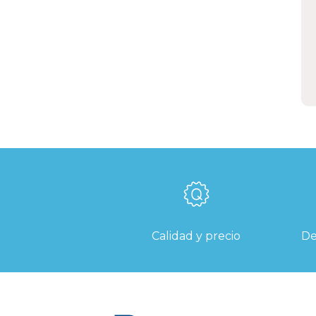
d
c
1
E
Calidad y precio
De