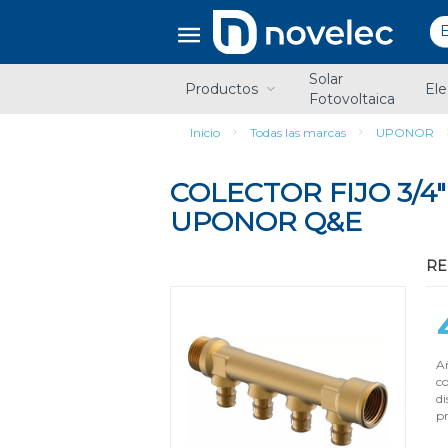
Saltar
Saltar
al
al
contenido
menú
de
Solar
navegación
Productos
Ele
Fotovoltaica
Inicio
Todas las marcas
UPONOR
COLECTOR FIJO 3/4
UPONOR Q&E
RE
Añ
c
di
pr