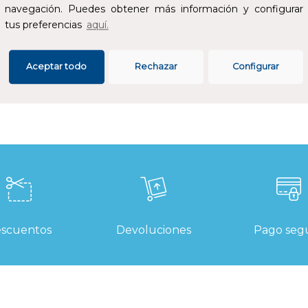
navegación. Puedes obtener más información y configurar
e canalización. El sistema Uponor Quick&Easy, y los accesorios
tus preferencias
aquí.
omo parte de dicho sistema, cumple con la norma UNE EN ISO
5875 y está certificado por AENOR.
Aceptar todo
Rechazar
Configurar
SPECIFICACIONES
scuentos
Devoluciones
Pago seg