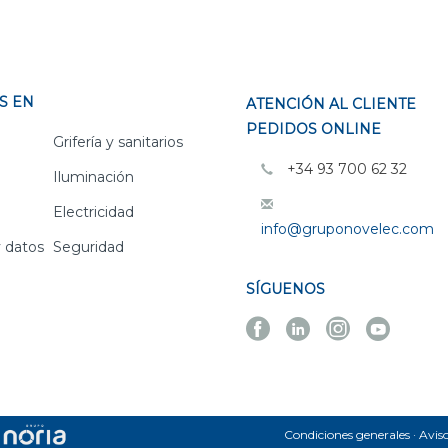
S EN
ATENCIÓN AL CLIENTE
PEDIDOS ONLINE
Grifería y sanitarios
+34 93 700 62 32
Iluminación
Electricidad
info@gruponovelec.com
 datos
Seguridad
SÍGUENOS
Facebook
Linkedin
Instagra
Yout
Novelec
Novelec
Novelec
Novel
Condiciones generales
Aviso