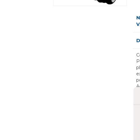
N
V
D
C
P
p
e
p
A
N
i
f
P
a
c
s
s