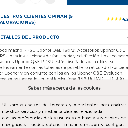
UESTROS CLIENTES OPINAN (5
★★★★
4.
ALORACIONES)
ETALLES DEL PRODUCTO
odo macho PPSU Uponor Q&E 16x1/2". Accesorios Uponor Q&E
PSU para instalaciones de fontanería y calefacción. Los accesori
lásticos Uponor Q&E PPSU están diseñados para utilizarse
xclusivamente con las tuberías de polietileno reticulado fabricad
or Uponor y en conjunto con los anillos Uponor Q&E Evolution.
ccesorios fabricados en polifenilsulfona (PPSU), RADEL R-5100
T15. Los accesorios Uponor Q&E PPSU son aptos para su
Saber más acerca de las cookies
nstalación en conjunto con las tuberías de polietileno reticulado
abricadas por Uponor (Aqua Pipe, Comfort Pipe, Comfort Pipe
LUS, Radi Pipe, Klett Comfort Pipe y Minitec Comfort Pipe) y los
Utilizamos cookies de terceros y persistentes para analizar
nillos Uponor Q&E Evolution en instalaciones de fontanería,
nuestros servicios y mostrar publicidad relacionada
alefacción por radiadores y sistemas de climatización radiantes. E
con las preferencias de los usuarios en base a sus hábitos de
istema Uponor Quick&Easy, y los accesorios como parte de dich
istema, cumple con la norma UNE EN ISO 15875 y está certifica
navegación. Puedes obtener más información y configurar