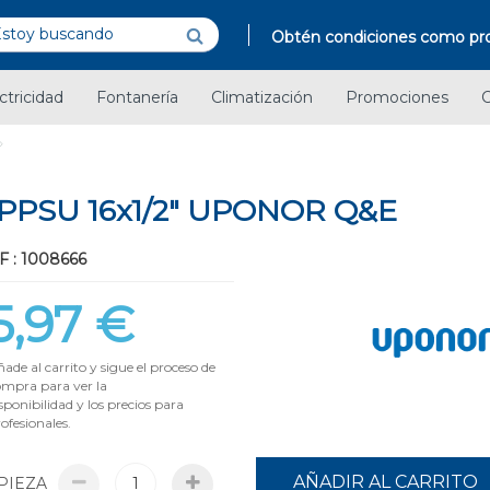
Obtén condiciones como pro
ctricidad
Fontanería
Climatización
Promociones
C
PPSU 16x1/2" UPONOR Q&E
F : 1008666
5,97 €
ade al carrito y sigue el proceso de
ompra para ver la
sponibilidad y los precios para
ofesionales.
AÑADIR AL CARRITO
PIEZA