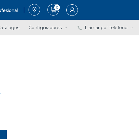
0
fesional
atálogos
Configuradores
Llamar por teléfono