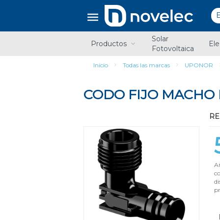
Saltar
Saltar
al
al
contenido
menú
de
Solar
navegación
Productos
Ele
Fotovoltaica
Inicio
Todas las marcas
UPONOR
CODO FIJO MACHO 
RE
Añ
c
di
pr