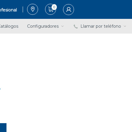
0
fesional
atálogos
Configuradores
Llamar por teléfono