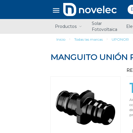
Saltar
Saltar
al
al
contenido
menú
de
Solar
navegación
Productos
Ele
Fotovoltaica
Inicio
Todas las marcas
UPONOR
MANGUITO UNIÓN P
RE
Añ
c
di
pr