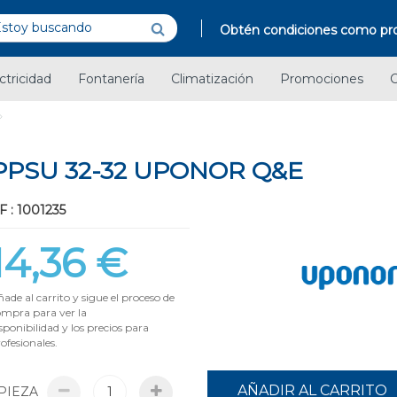
Obtén condiciones como pro
ctricidad
Fontanería
Climatización
Promociones
C
PSU 32-32 UPONOR Q&E
F : 1001235
14,36 €
ade al carrito y sigue el proceso de
ompra para ver la
sponibilidad y los precios para
ofesionales.
AÑADIR AL CARRITO
PIEZA