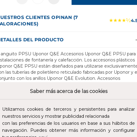
UESTROS CLIENTES OPINAN (7
★★★★½
4.
ALORACIONES)
ETALLES DEL PRODUCTO
anguito PPSU Uponor Q&E Accesorios Uponor Q&E PPSU para
nstalaciones de fontanería y calefacción. Los accesorios plásticos
ponor Q&E PPSU están diseñados para utilizarse exclusivament
on las tuberías de polietileno reticulado fabricadas por Uponor y 
onjunto con los anillos Uponor Q&E Evolution. Accesorios
abricados en polifenilsulfona (PPSU), RADEL R-5100 NT15. Los
ccesorios Uponor Q&E PPSU son aptos para su instalación en
Saber más acerca de las cookies
onjunto con las tuberías de polietileno reticulado fabricadas por
ponor (Aqua Pipe, Comfort Pipe, Comfort Pipe PLUS, Radi Pipe,
lett Comfort Pipe y Minitec Comfort Pipe) y los anillos Uponor
Utilizamos cookies de terceros y persistentes para analizar
&E Evolution en instalaciones de fontanería, calefacción por
nuestros servicios y mostrar publicidad relacionada
adiadores y sistemas de climatización radiantes. El sistema Upon
con las preferencias de los usuarios en base a sus hábitos de
uick&Easy, y los accesorios como parte de dicho sistema, cumpl
navegación. Puedes obtener más información y configurar
on la norma UNE EN ISO 15875 y está certificado por AENOR.