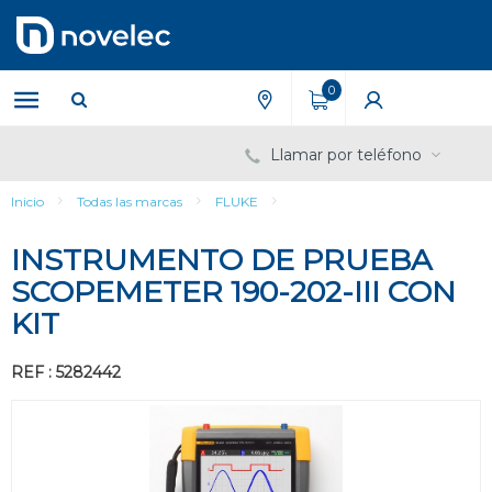
Saltar
Saltar
al
al
contenido
menú
de
0
navegación
Llamar por teléfono
Inicio
Todas las marcas
FLUKE
INSTRUMENTO DE PRUEBA
SCOPEMETER 190-202-III CON
KIT
REF : 5282442