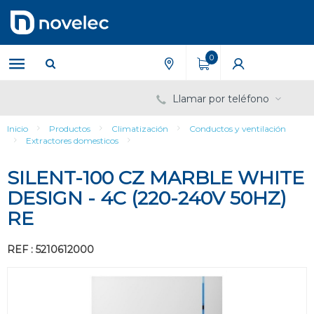
Saltar
Saltar
al
al
contenido
menú
de
0
navegación
Llamar por teléfono
Inicio
Productos
Climatización
Conductos y ventilación
Extractores domesticos
SILENT-100 CZ MARBLE WHITE
DESIGN - 4C (220-240V 50HZ)
RE
REF : 5210612000