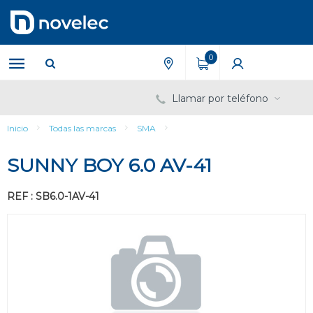
Saltar
Saltar
al
al
contenido
menú
de
0
navegación
Llamar por teléfono
Inicio
Todas las marcas
SMA
SUNNY BOY 6.0 AV-41
REF : SB6.0-1AV-41