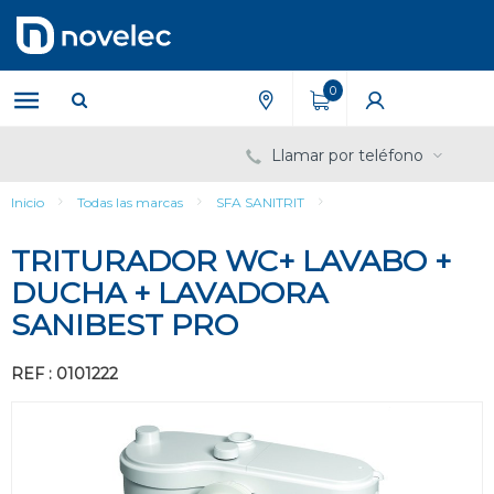
Saltar
Saltar
al
al
contenido
menú
de
0
navegación
Llamar por teléfono
Inicio
Todas las marcas
SFA SANITRIT
TRITURADOR WC+ LAVABO +
DUCHA + LAVADORA
SANIBEST PRO
REF : 0101222