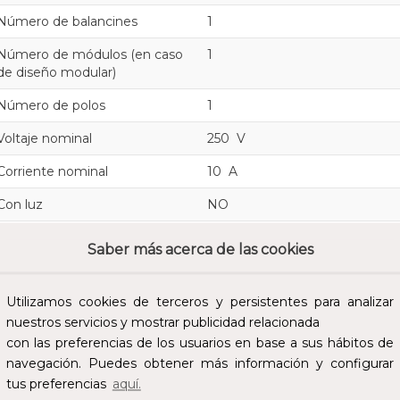
Número de balancines
1
Número de módulos (en caso
1
de diseño modular)
Número de polos
1
Voltaje nominal
250 V
Corriente nominal
10 A
Con luz
NO
Con fuente de luz
NO
Saber más acerca de las cookies
Con lámpara de señal
NO
Utilizamos cookies de terceros y persistentes para analizar
Contactos de supervisión
NO
nuestros servicios y mostrar publicidad relacionada
Método de conexión
Otros
con las preferencias de los usuarios en base a sus hábitos de
navegación. Puedes obtener más información y configurar
Método de montaje
Montado empotrado (escayola
tus preferencias
aquí.