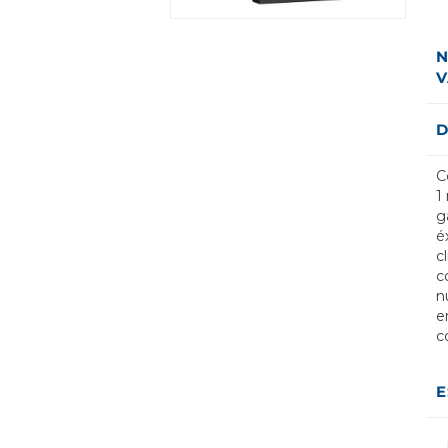
N
V
D
C
1
g
é
c
c
n
e
c
E