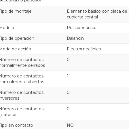
Tipo de montaje
Elemento básico con placa de
cubierta central
Modelo
Pulsador único
Tipo de operación
Balancín
Modo de acción
Electromecánico
Número de contactos
0
normalmente cerrados
Número de contactos
1
normalmente abiertos
Número de contactos
0
inversores
Número de contactos
0
giratorios
Tipo sin contacto
NO