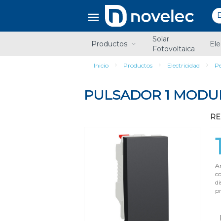
Saltar
Saltar
al
al
contenido
menú
de
Solar
navegación
Productos
Ele
Fotovoltaica
Inicio
Productos
Electricidad
Pe
PULSADOR 1 MODU
RE
Añ
c
di
pr