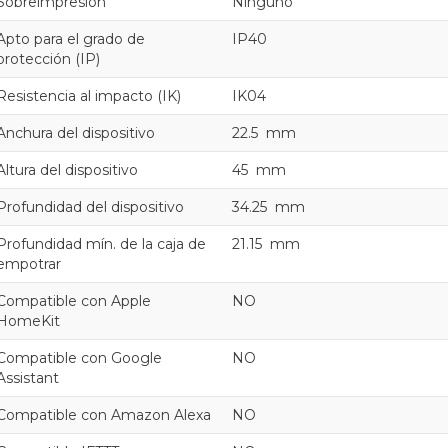
Sobreimpresión
Ninguno
Apto para el grado de
IP40
protección (IP)
Resistencia al impacto (IK)
IK04
Anchura del dispositivo
22.5 mm
Altura del dispositivo
45 mm
Profundidad del dispositivo
34.25 mm
Profundidad mín. de la caja de
21.15 mm
empotrar
Compatible con Apple
NO
HomeKit
Compatible con Google
NO
Assistant
Compatible con Amazon Alexa
NO