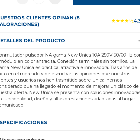
UESTROS CLIENTES OPINAN (8
★★★★½
4.
ALORACIONES)
ETALLES DEL PRODUCTO
onmutador pulsador NA gama New Unica 10A 250V 50/60Hz co
 módulo en color antracita. Conexión terminales sin tornillos. La
ama New Unica es práctica, atractiva e innovadora. Tras años de
xito en el mercado y de escuchar las opiniones que nuestros
lientes y usuarios nos han trasmitido sobre Unica, hemos
onsiderado que ha llegado el momento de mejorar un clásico de
uestra oferta. New Unica se presenta con soluciones innovadora
n funcionalidad, diseño y altas prestaciones adaptadas al hogar
omunicado.
SPECIFICACIONES
Mecanismo pulsador