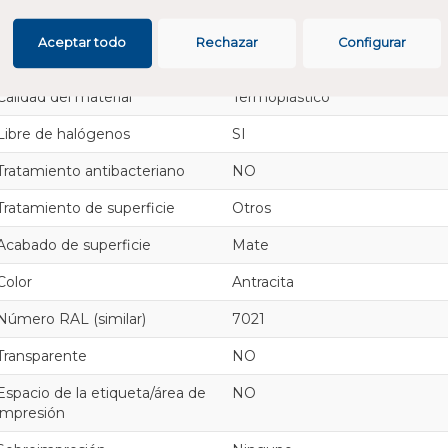
Tipo de fijación
Otros
Aceptar todo
Rechazar
Configurar
Material
Plástico
Calidad del material
Termoplástico
Libre de halógenos
SI
Tratamiento antibacteriano
NO
Tratamiento de superficie
Otros
Acabado de superficie
Mate
Color
Antracita
Número RAL (similar)
7021
Transparente
NO
Espacio de la etiqueta/área de
NO
impresión