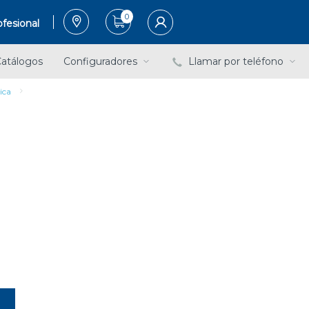
0
fesional
atálogos
Configuradores
Llamar por teléfono
ica