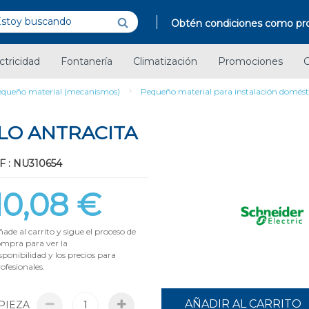
Obtén condiciones como pro
ctricidad
Fontanería
Climatización
Promociones
C
queño material (mecanismos)
Pequeño material para instalación domést
LO ANTRACITA
F : NU310654
10,08 €
ade al carrito y sigue el proceso de
ompra para ver la
sponibilidad y los precios para
ofesionales.
AÑADIR AL CARRITO
PIEZA