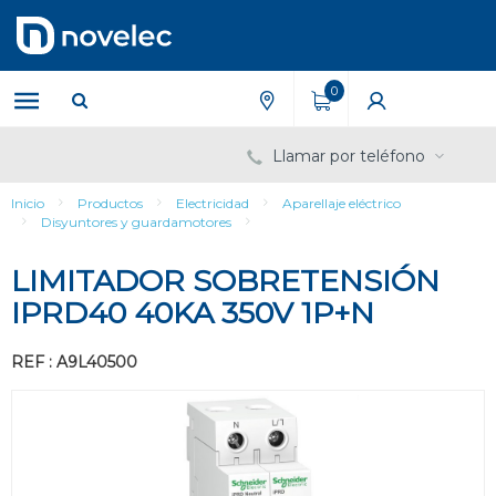
Saltar
Saltar
al
al
contenido
menú
de
0
navegación
Llamar por teléfono
Inicio
Productos
Electricidad
Aparellaje eléctrico
Disyuntores y guardamotores
LIMITADOR SOBRETENSIÓN
IPRD40 40KA 350V 1P+N
REF : A9L40500