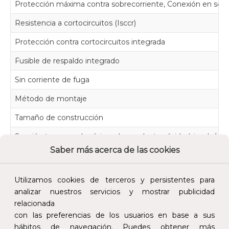
Protección máxima contra sobrecorriente, Conexión en serie 
Resistencia a cortocircuitos (Isccr)
Protección contra cortocircuitos integrada
Fusible de respaldo integrado
Sin corriente de fuga
Método de montaje
Tamaño de construcción
Sección transversal máxima de conductor rígido (simple/mul
Saber más acerca de las cookies
Sección transversal máxima de conductor flexible (trenzado 
Con contacto de telecomunicación
Utilizamos cookies de terceros y persistentes para
analizar nuestros servicios y mostrar publicidad
Señalización en el dispositivo
relacionada
Clase de prueba tipo 2
con las preferencias de los usuarios en base a sus
hábitos de navegación. Puedes obtener más