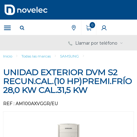
Saltar
Saltar
al
al
contenido
menú
de
0
navegación
Llamar por teléfono
Inicio
Todas las marcas
SAMSUNG
UNIDAD EXTERIOR DVM S2
RECUN.CAL.(10 HP)PREMI.FRÍO
28,0 KW CAL.31,5 KW
REF : AM100AXVGGR/EU