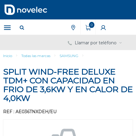
Saltar
Saltar
al
al
contenido
menú
de
0
navegación
Llamar por teléfono
Inicio
Todas las marcas
SAMSUNG
SPLIT WIND-FREE DELUXE
TDM+ CON CAPACIDAD EN
FRIO DE 3,6KW Y EN CALOR DE
4,0KW
REF : AE036TNXDEH/EU