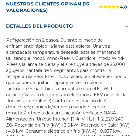
NUESTROS CLIENTES OPINAN (16
★★★★★
4.8
VALORACIONES)
DETALLES DEL PRODUCTO
Refrigeración en 2 pasos. Durante el modo de
enfriamiento rápido, la lama está abierta. Una vez
alcanzada la temperatura deseada, esta se mantendrá
utilizando el modo Wind-Free™. Cuando el modo Wind-
Free™, la lama se cierra y el aire fluye a través de 23.000
agujeros.Pantalla de 7 segmentos para mostrar la
temperatura.Easy Filter Plus ubicado en el exterior, por lo
que se puede quitar, limpiar y volver a colocar
fácilmente.SmartThings compatible con el kit Wi-Fi
opcional.Válvula de expansión electrónica EEV no incluida
(Individual o múltiple).Control de oscilación de 4
direcciones; izquierda/derecha usando el control
remoto.Protocolo de comunicación unificado NASA.·
Alimentación (Unidad Interior) [?, #, V, Hz] : 1 ,2 ,220-240
,50· Potencia en Frío [kW] : 3.6 kW· Potencia en Calor [kW]
: 4.0 kW· Consumo eléctrico en frío [kW, A] : 0,037 kW,