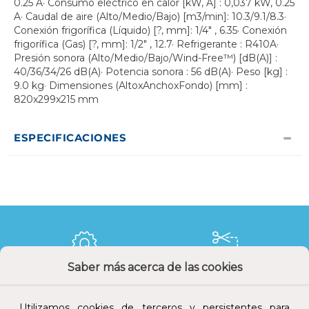
0.25 A· Consumo eléctrico en calor [kW, A] : 0,037 kW, 0.25
A· Caudal de aire (Alto/Medio/Bajo) [m3/min]: 10.3/9.1/8.3·
Conexión frigorífica (Líquido) [?, mm]: 1/4" , 6.35· Conexión
frigorífica (Gas) [?, mm]: 1/2" , 12.7· Refrigerante : R410A·
Presión sonora (Alto/Medio/Bajo/Wind-Free™) [dB(A)] :
40/36/34/26 dB(A)· Potencia sonora : 56 dB(A)· Peso [kg] :
9.0 kg· Dimensiones (AltoxAnchoxFondo) [mm] :
820x299x215 mm
ESPECIFICACIONES
Saber más acerca de las cookies
Calidad y precio
Descuentos
Utilizamos cookies de terceros y persistentes para