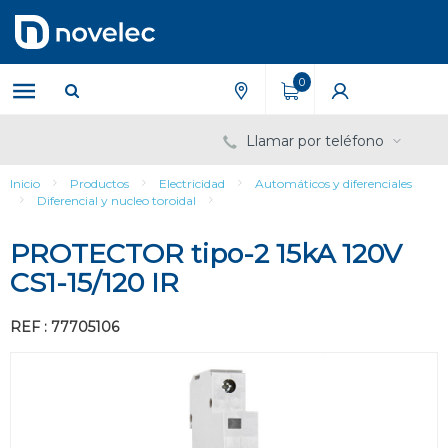
Saltar
Saltar
al
al
contenido
menú
de
0
navegación
Llamar por teléfono
Inicio
Productos
Electricidad
Automáticos y diferenciales
Diferencial y nucleo toroidal
PROTECTOR tipo-2 15kA 120V
CS1-15/120 IR
REF : 77705106