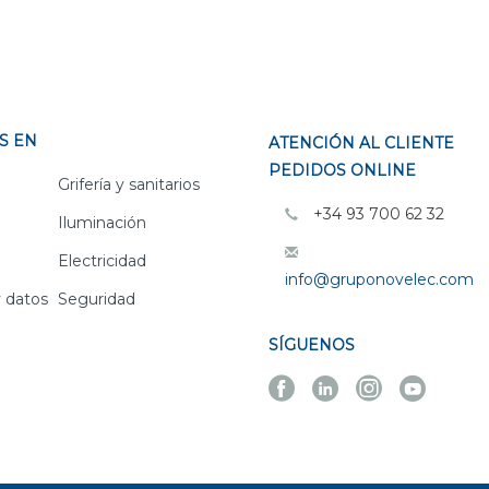
S EN
ATENCIÓN AL CLIENTE
PEDIDOS ONLINE
Grifería y sanitarios
+34 93 700 62 32
Iluminación
Electricidad
info@gruponovelec.com
 datos
Seguridad
SÍGUENOS
Facebook
Linkedin
Instagra
Yout
Novelec
Novelec
Novelec
Novel