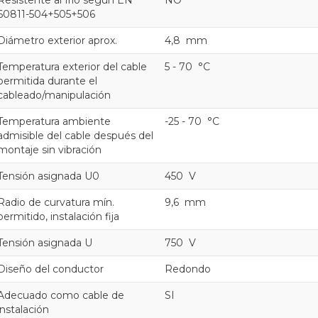
60811-504+505+506
Diámetro exterior aprox.
4,8 mm
Temperatura exterior del cable
5 - 70 °C
permitida durante el
cableado/manipulación
Temperatura ambiente
-25 - 70 °C
admisible del cable después del
montaje sin vibración
Tensión asignada U0
450 V
Radio de curvatura mín.
9,6 mm
permitido, instalación fija
Tensión asignada U
750 V
Diseño del conductor
Redondo
Adecuado como cable de
SI
instalación