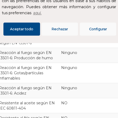
con las preferencias de los usuarios en base a sus hábitos de
Especificación del material de
Otros
navegación. Puedes obtener más información y configurar
cubierta
tus preferencias
aquí.
Color de cubierta exterior
Marrón
Geometría del cable
Redondo
Aceptar todo
Rechazar
Configurar
Clase de reacción al fuego
Eca
según EN 13501-6
Reacción al fuego según EN
Ninguno
13501-6: Producción de humo
Reacción al fuego según EN
Ninguno
13501-6: Gotas/partículas
inflamables
Reacción al fuego según EN
Ninguno
13501-6: Acidez
Resistente al aceite según EN
NO
IEC 60811-404
Resistente al frío según EN
NO