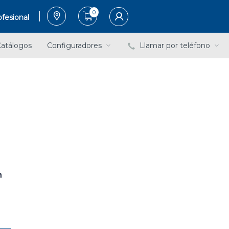
0
fesional
atálogos
Configuradores
Llamar por teléfono