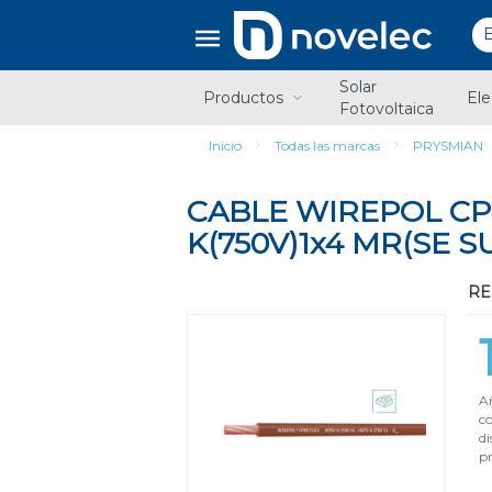
Saltar
Saltar
al
al
contenido
menú
de
Solar
navegación
Productos
Ele
Fotovoltaica
Inicio
Todas las marcas
PRYSMIAN
CABLE WIREPOL CPR
K(750V)1x4 MR(SE S
RE
Añ
c
di
pr