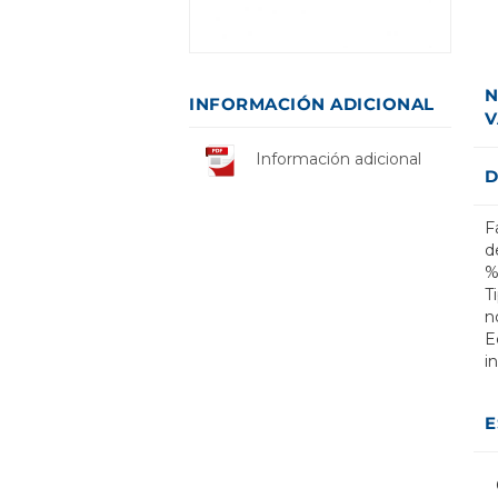
N
INFORMACIÓN ADICIONAL
V
Información adicional
D
F
d
%
T
n
E
i
E