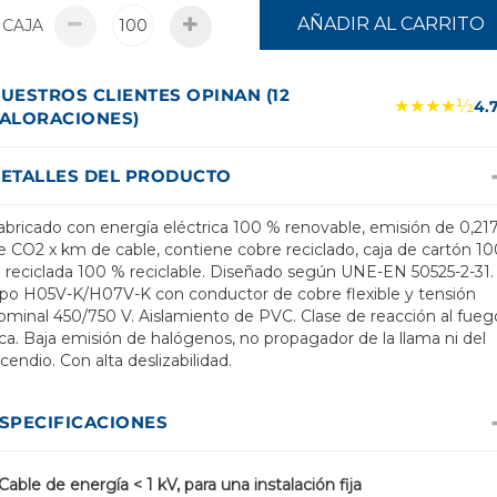
AÑADIR AL CARRITO
CAJA
UESTROS CLIENTES OPINAN (12
★★★★½
4.
ALORACIONES)
ETALLES DEL PRODUCTO
abricado con energía eléctrica 100 % renovable, emisión de 0,217
e CO2 x km de cable, contiene cobre reciclado, caja de cartón 10
 reciclada 100 % reciclable. Diseñado según UNE-EN 50525-2-31.
ipo H05V-K/H07V-K con conductor de cobre flexible y tensión
ominal 450/750 V. Aislamiento de PVC. Clase de reacción al fueg
ca. Baja emisión de halógenos, no propagador de la llama ni del
ncendio. Con alta deslizabilidad.
SPECIFICACIONES
Cable de energía < 1 kV, para una instalación fija