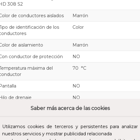
HD 308 S2
Color de conductores aislados
Marrón
Tipo de identificación de los
Color
conductores
Color de aislamiento
Marrón
Con conductor de protección
NO
Temperatura máxima del
70 °C
conductor
Pantalla
NO
Hilo de drenaje
NO
Saber más acerca de las cookies
Cubierta protectora
Ninguno
Blindaje/refuerzo
Ninguno
Utilizamos cookies de terceros y persistentes para analizar
Material de cubierta
Ninguno
nuestros servicios y mostrar publicidad relacionada