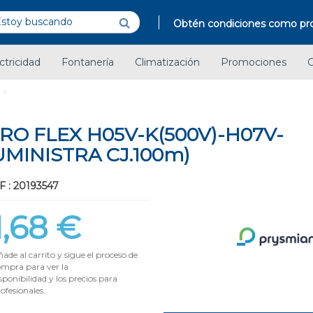
Obtén condiciones como pro
ctricidad
Fontanería
Climatización
Promociones
C
O FLEX H05V-K(500V)-H07V-
UMINISTRA CJ.100m)
F : 20193547
1,68 €
ade al carrito y sigue el proceso de
ompra para ver la
sponibilidad y los precios para
ofesionales.