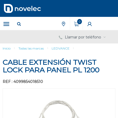
Saltar
Saltar
al
al
contenido
menú
de
0
navegación
Llamar por teléfono
Inicio
Todas las marcas
LEDVANCE
CABLE EXTENSIÓN TWIST
LOCK PARA PANEL PL 1200
REF : 4099854018510