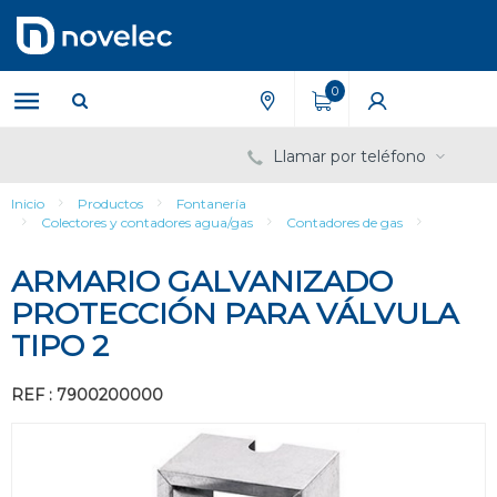
Saltar
Saltar
al
al
contenido
menú
de
0
navegación
Llamar por teléfono
Inicio
Productos
Fontanería
Colectores y contadores agua/gas
Contadores de gas
ARMARIO GALVANIZADO
PROTECCIÓN PARA VÁLVULA
TIPO 2
REF : 7900200000