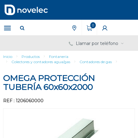
Saltar
Saltar
al
al
contenido
menú
de
0
navegación
Llamar por teléfono
Inicio
Productos
Fontanería
Colectores y contadores agua/gas
Contadores de gas
OMEGA PROTECCIÓN
TUBERÍA 60x60x2000
REF : 1206060000