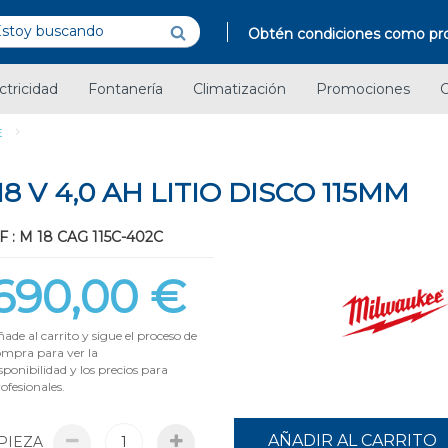
Obtén condiciones como pro
ctricidad
Fontanería
Climatización
Promociones
C
E
 V 4,0 AH LITIO DISCO 115MM
F : M 18 CAG 115C-402C
690,00 €
ade al carrito y sigue el proceso de
ompra para ver la
sponibilidad y los precios para
ofesionales.
AÑADIR AL CARRITO
PIEZA