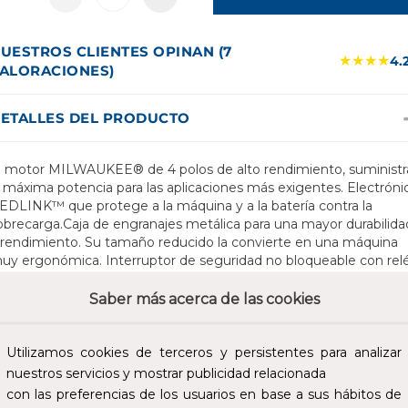
UESTROS CLIENTES OPINAN (7
★★★★
4.
ALORACIONES)
ETALLES DEL PRODUCTO
l motor MILWAUKEE® de 4 polos de alto rendimiento, suministr
a máxima potencia para las aplicaciones más exigentes. Electróni
EDLINK™ que protege a la máquina y a la batería contra la
obrecarga.Caja de engranajes metálica para una mayor durabilida
 rendimiento. Su tamaño reducido la convierte en una máquina
uy ergonómica. Interruptor de seguridad no bloqueable con rel
e baja tensión para evitar el arranque automático. Protector de
juste rápido sin llaves. Empuñadura lateral multiposición para un
Saber más acerca de las cookies
ácil uso. Monitorización individual de las celdas de la batería que
ptimiza la autonomía de la máquina y asegura una gran durabilid
e la batería. Indicador del nivel de carga
Utilizamos cookies de terceros y persistentes para analizar
nuestros servicios y mostrar publicidad relacionada
as baterías REDLITHIUM™, con una construcción robusta, son
con las preferencias de los usuarios en base a sus hábitos de
apaces de ofrecer un rendimiento constante gracias a su