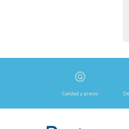
e
d
t
E
Calidad y precio
De