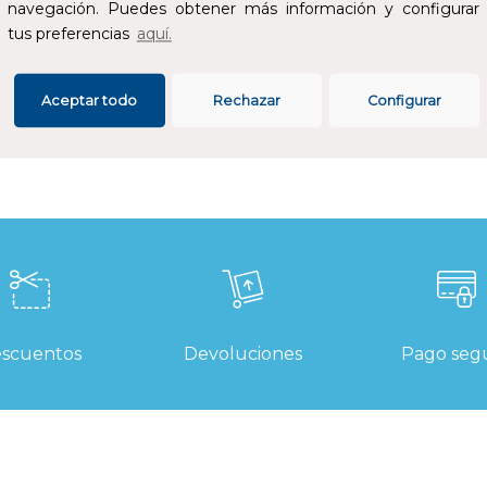
lectrónica, con mayor autonomía y más capacidad de trabajo
navegación. Puedes obtener más información y configurar
urante toda su vida. Sistema flexible de batería: funciona con
tus preferencias
aquí.
odas las baterías MILWAUKEE® M18™
Aceptar todo
Rechazar
Configurar
SPECIFICACIONES
scuentos
Devoluciones
Pago seg