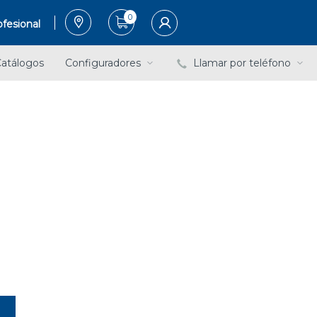
0
fesional
atálogos
Configuradores
Llamar por teléfono