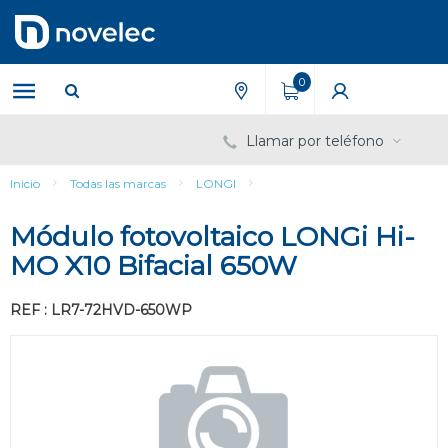
Saltar
Saltar
al
al
contenido
menú
de
0
navegación
Llamar por teléfono
Inicio
Todas las marcas
LONGI
Módulo fotovoltaico LONGi Hi-
MO X10 Bifacial 650W
REF : LR7-72HVD-650WP