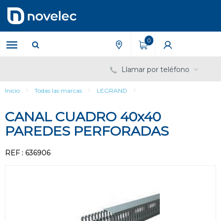
Saltar
Saltar
al
al
contenido
menú
de
0
navegación
Llamar por teléfono
Inicio
Todas las marcas
LEGRAND
CANAL CUADRO 40x40
PAREDES PERFORADAS
REF : 636906