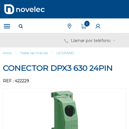
Saltar
Saltar
al
al
contenido
menú
de
0
navegación
Llamar por teléfono
Inicio
Todas las marcas
LEGRAND
CONECTOR DPX3 630 24PIN
REF : 422229