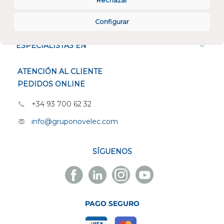
Rechazar
CONÓCENOS
Configurar
ESPECIALISTAS EN
ATENCIÓN AL CLIENTE
PEDIDOS ONLINE
+34 93 700 62 32
info@gruponovelec.com
SÍGUENOS
Facebook
Linkedin
Instagram
Youtube
Novelec
Novelec
Novelec
Novelec
PAGO SEGURO