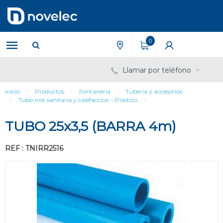
Saltar
Saltar
al
al
contenido
menú
de
0
navegación
Llamar por teléfono
Inicio
Productos
Fontanería
Tubería y accesorios
Tubo inst.sanitaria y calefaccion - Plastico
TUBO 25x3,5 (BARRA 4m)
REF : TNIRR2516