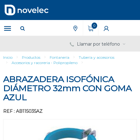
Saltar
Saltar
al
al
contenido
menú
de
0
navegación
Llamar por teléfono
Inicio
Productos
Fontanería
Tubería y accesorios
Accesorios y racoreria - Polipropileno
ABRAZADERA ISOFÓNICA
DIÁMETRO 32mm CON GOMA
AZUL
REF : AB115035AZ