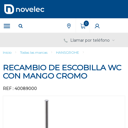
Saltar
Saltar
al
al
contenido
menú
de
0
navegación
Llamar por teléfono
Inicio
Todas las marcas
HANSGROHE
RECAMBIO DE ESCOBILLA WC
CON MANGO CROMO
REF : 40089000