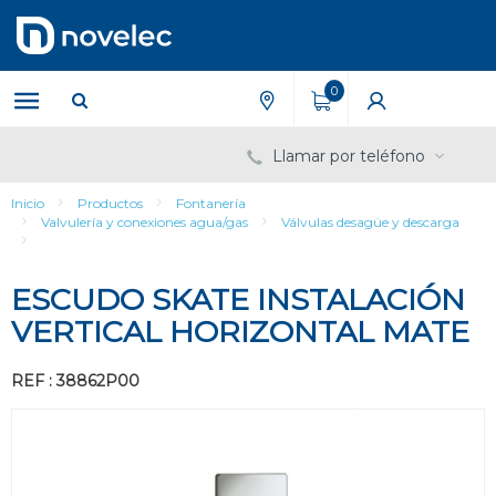
Saltar
Saltar
al
al
contenido
menú
de
0
navegación
Llamar por teléfono
Inicio
Productos
Fontanería
Valvulería y conexiones agua/gas
Válvulas desagüe y descarga
ESCUDO SKATE INSTALACIÓN
VERTICAL HORIZONTAL MATE
REF : 38862P00