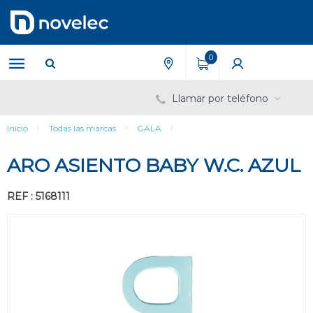
Saltar
Saltar
al
al
contenido
menú
de
0
navegación
Llamar por teléfono
Inicio
Todas las marcas
GALA
ARO ASIENTO BABY W.C. AZUL
REF : 5168111