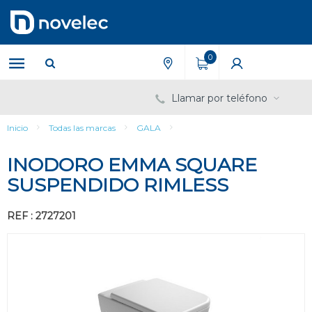
Saltar
Saltar
al
al
contenido
menú
de
0
navegación
Llamar por teléfono
Inicio
Todas las marcas
GALA
INODORO EMMA SQUARE
SUSPENDIDO RIMLESS
REF : 2727201