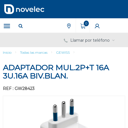
Saltar
Saltar
al
al
contenido
menú
de
0
navegación
Llamar por teléfono
Inicio
Todas las marcas
GEWISS
ADAPTADOR MUL.2P+T 16A
3U.16A BIV.BLAN.
REF : GW28423