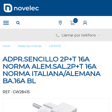
Saltar
Saltar
al
al
contenido
menú
de
0
navegación
Llamar por teléfono
Inicio
Todas las marcas
GEWISS
ADPR.SENCILLO 2P+T 16A
NORMA ALEM.SAL.2P+T 16A
NORMA ITALIANA/ALEMANA
BA.16A BL
REF : GW28415