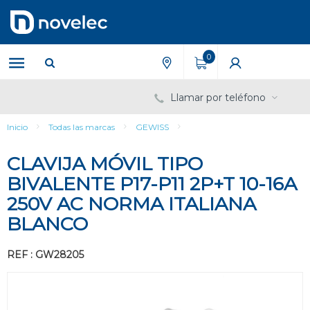
Saltar
Saltar
al
al
contenido
menú
de
0
navegación
Llamar por teléfono
Inicio
Todas las marcas
GEWISS
CLAVIJA MÓVIL TIPO
BIVALENTE P17-P11 2P+T 10-16A
250V AC NORMA ITALIANA
BLANCO
REF : GW28205