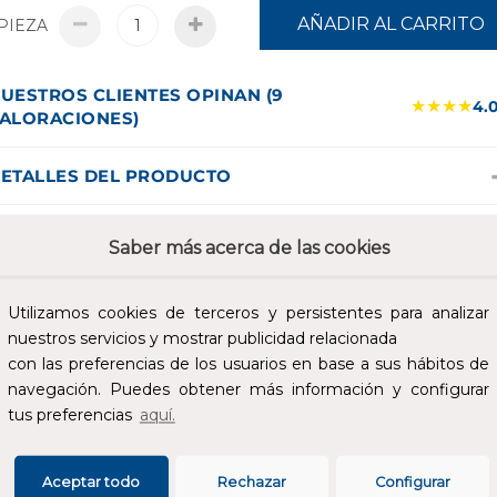
AÑADIR AL CARRITO
PIEZA
UESTROS CLIENTES OPINAN (9
★★★★
4.
ALORACIONES)
ETALLES DEL PRODUCTO
álvula esfera con retención 1" PN-25 paso total. Construcción en
Saber más acerca de las cookies
atón UNE-EN 12165 cromado. Juntas PTFE. Extremos roscados H
, ISO 228/1. Tempemperatura máxima 90ºC. Accionamiento esfe
alomilla. Cierre retención NBR vulcanizado. Muelle acero inox.
Utilizamos cookies de terceros y persistentes para analizar
8/8. Presión mínima trabajo 0.03 bar.
nuestros servicios y mostrar publicidad relacionada
con las preferencias de los usuarios en base a sus hábitos de
SPECIFICACIONES
navegación. Puedes obtener más información y configurar
tus preferencias
aquí.
Aceptar todo
Rechazar
Configurar