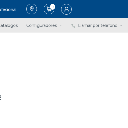
0
fesional
atálogos
Configuradores
Llamar por teléfono