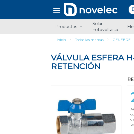
Saltar
Saltar
al
al
contenido
menú
de
Solar
navegación
Productos
Ele
Fotovoltaica
Inicio
Todas las marcas
GENEBRE
VÁLVULA ESFERA H-
RETENCIÓN
REF
Añ
c
di
pr