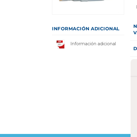
N
INFORMACIÓN ADICIONAL
V
Información adicional
D
V
l
H
p
1
E