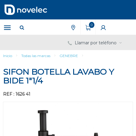
Saltar
Saltar
al
al
contenido
menú
de
0
navegación
Llamar por teléfono
Inicio
Todas las marcas
GENEBRE
SIFON BOTELLA LAVABO Y
BIDE 1"1/4
REF : 1626 41