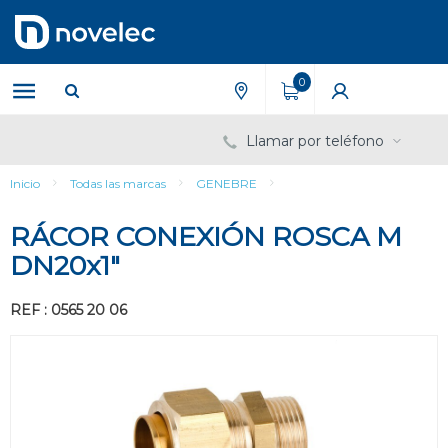
Saltar
Saltar
al
al
contenido
menú
de
0
navegación
Llamar por teléfono
Inicio
Todas las marcas
GENEBRE
RÁCOR CONEXIÓN ROSCA M
DN20x1"
REF : 0565 20 06