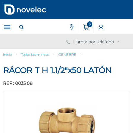
Saltar
Saltar
al
al
contenido
menú
de
0
navegación
Llamar por teléfono
Inicio
Todas las marcas
GENEBRE
RÁCOR T H 1.1/2"x50 LATÓN
REF : 0035 08