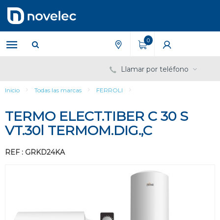
Saltar
Saltar
al
al
contenido
menú
de
0
navegación
Llamar por teléfono
Inicio
Todas las marcas
FERROLI
TERMO ELECT.TIBER C 30 S
VT.30l TERMOM.DIG.,C
REF : GRKD24KA