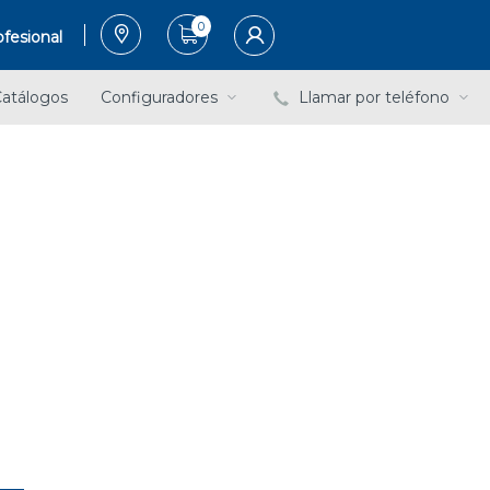
0
fesional
atálogos
Configuradores
Llamar por teléfono