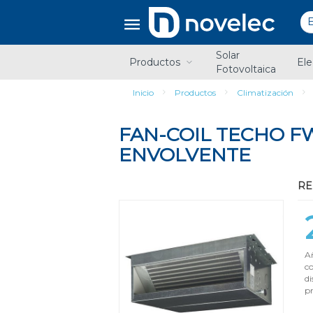
Saltar
Saltar
al
al
contenido
menú
de
Solar
navegación
Productos
Ele
Fotovoltaica
Inicio
Productos
Climatización
FAN-COIL TECHO FW
ENVOLVENTE
RE
Añ
c
di
pr