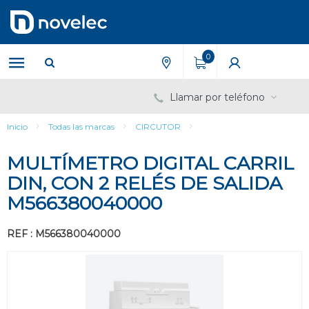
Saltar
Saltar
al
al
contenido
menú
de
0
navegación
Llamar por teléfono
Inicio
Todas las marcas
CIRCUTOR
MULTÍMETRO DIGITAL CARRIL
DIN, CON 2 RELÉS DE SALIDA
M566380040000
REF : M566380040000