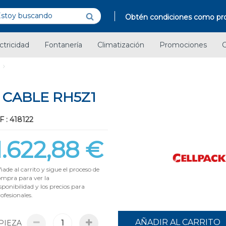
Obtén condiciones como pro
ctricidad
Fontanería
Climatización
Promociones
C
 CABLE RH5Z1
 : 418122
1.622,88 €
ade al carrito y sigue el proceso de
ompra para ver la
sponibilidad y los precios para
ofesionales.
AÑADIR AL CARRITO
PIEZA