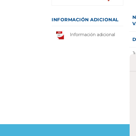
N
INFORMACIÓN ADICIONAL
V
Información adicional
D
J
I
a
p
m
E