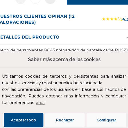
UESTROS CLIENTES OPINAN (12
★★★★½
4.
ALORACIONES)
ETALLES DEL PRODUCTO
uego de herramientas PCA5 preparación de pantalla cable RH5Z1
ncluye: cortadora longitudinal de cubierta, separador de cubierta,
Saber más acerca de las cookies
licate Ligarex y maletín. Tensión 18/30 (36)Kv. Para cables con
antalla de tubo de Al tipo RH5Z1. Herramientas para cable de
edia tensión.
Utilizamos cookies de terceros y persistentes para analizar
nuestros servicios y mostrar publicidad relacionada
SPECIFICACIONES
con las preferencias de los usuarios en base a sus hábitos de
navegación. Puedes obtener más información y configurar
tus preferencias
aquí.
Aceptar todo
Rechazar
Configurar