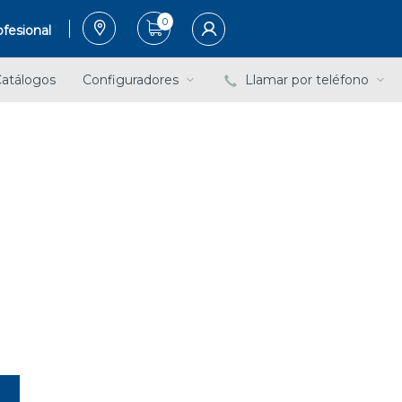
0
fesional
atálogos
Configuradores
Llamar por teléfono