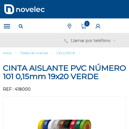
Saltar
Saltar
al
al
contenido
menú
de
0
navegación
Llamar por teléfono
Inicio
Todas las marcas
CELLPACK
CINTA AISLANTE PVC NÚMERO
101 0,15mm 19x20 VERDE
REF : 418000