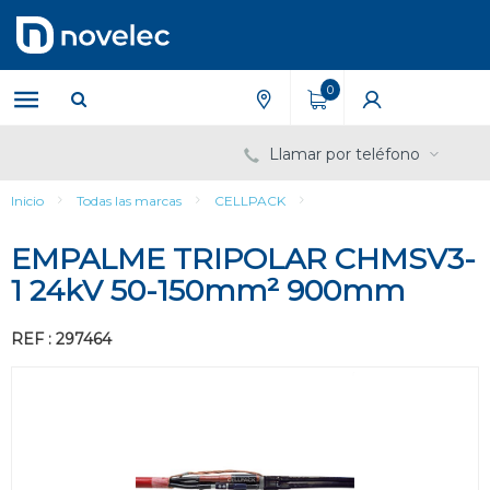
Saltar
Saltar
al
al
contenido
menú
de
0
navegación
Llamar por teléfono
Inicio
Todas las marcas
CELLPACK
EMPALME TRIPOLAR CHMSV3-
1 24kV 50-150mm² 900mm
REF : 297464